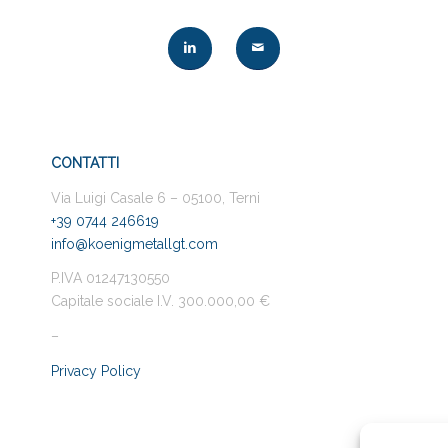
CONTATTI
Via Luigi Casale 6 – 05100, Terni
+39 0744 246619
info@koenigmetallgt.com
P.IVA 01247130550
Capitale sociale I.V. 300.000,00 €
–
Privacy Policy