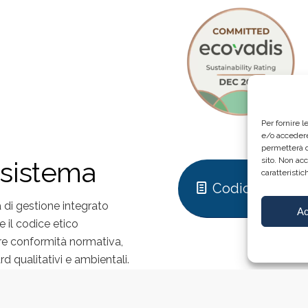
Per fornire 
e/o accedere
permetterà d
sito. Non ac
sistema
caratteristic
Codice Etico
 di gestione integrato
Ac
 il codice etico
ire conformità normativa,
d qualitativi e ambientali.