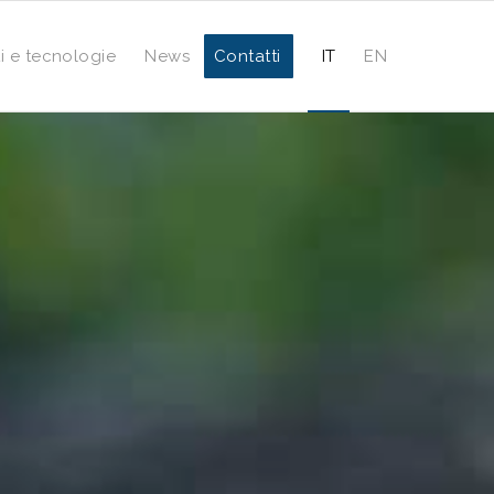
i e tecnologie
News
Contatti
IT
EN