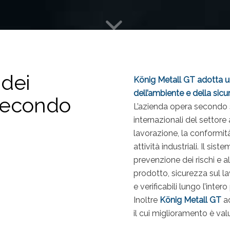
 dei
König Metall GT adotta un
dell’ambiente e della sic
 secondo
L’azienda opera secondo s
internazionali del settore
e
lavorazione, la conformità
attività industriali. Il si
prevenzione dei rischi e al
prodotto, sicurezza sul l
e verificabili lungo l’inte
Inoltre
König Metall GT
a
il cui miglioramento è va