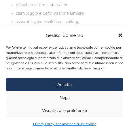
piegatura e formatura ganci
stampaggio e deformazione lamiere
assemblaggio e saldatura staffaggi
laboratorio misure e analisi saldature e materiali
Gestisci Consenso
Per fornire le migliori esperienze, utilizziamo tecnologie come i cookie per
memorizzare e/o accedere alle informazioni del dispositivo. Il consenso a
queste tecnologie ci permetterà di elaborare dati come il comportamento di
navigazione o ID unici su questo sito. Non acconsentire o ritirare il consenso
può influire negativamente su alcune caratteristiche e funzioni.
Accetta
About
|
Contact
Nega
Visualizza le preferenze
Privacy Policy
Dichiarazione sulla Privacy