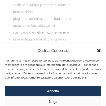
analisi e sviluppo processi e soluzioni
perforazione tubi
piegatura, deformazione e tubi speciali
piegatura e formatura ganci
stampaggio e deformazione lamiere
assemblaggio e saldatura staffaggi
laboratorio misure e analisi saldature e materiali
Gestisci Consenso
Per fornire le migliori esperienze, utilizziamo tecnologie come i cookie per
memorizzare e/o accedere alle informazioni del dispositivo. Il consenso a
queste tecnologie ci permetterà di elaborare dati come il comportamento di
navigazione o ID unici su questo sito. Non acconsentire o ritirare il consenso
può influire negativamente su alcune caratteristiche e funzioni.
Accetta
About
|
Contact
Nega