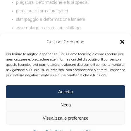
piegatura, deformazione e tubi speciali
piegatura e formatura ganci
stampaggio e deformazione lamiere
assemblaggio e saldatura staffaggi
laboratorio misure e analisi saldature e materiali
Gestisci Consenso
Per fornire le migliori esperienze, utilizziamo tecnologie come i cookie per
memorizzare e/o accedere alle informazioni del dispositivo. Il consenso a
queste tecnologie ci permetterà di elaborare dati come il comportamento di
navigazione o ID unici su questo sito. Non acconsentire o ritirare il consenso
può influire negativamente su alcune caratteristiche e funzioni.
Accetta
About
|
Contact
Nega
Visualizza le preferenze